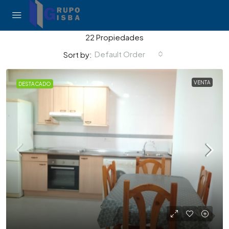
22 Propiedades
Default Order
Sort by:
VENTA
DESTACADO