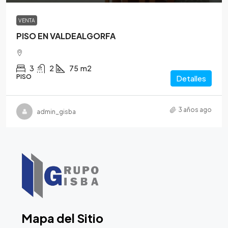
VENTA
PISO EN VALDEALGORFA
3
2
75
m2
PISO
Detalles
3 años ago
admin_gisba
Mapa del Sitio