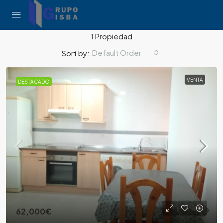
1 Propiedad
Default Order
Sort by:
VENTA
DESTACADO
62,000€