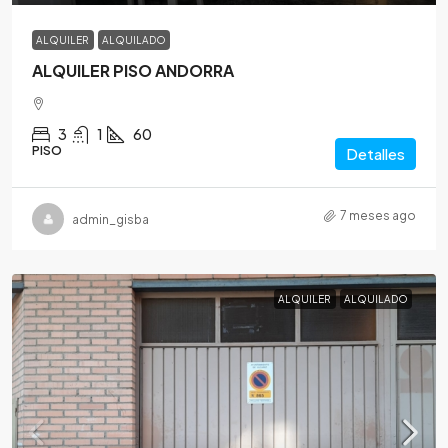
ALQUILER
ALQUILADO
ALQUILER PISO ANDORRA
3
1
60
PISO
Detalles
7 meses ago
admin_gisba
ALQUILER
ALQUILADO