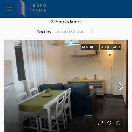
2 Propiedades
Default Order
Sort by:
ALQUILER
ALQUILADO
475€