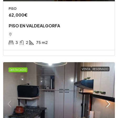
PISO
62,000€
PISO EN VALDEALGORFA
3
2
75
m2
VENTA
RESERVADO
DESTACADO